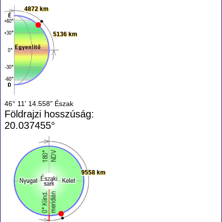
4872 km
5136 km
46° 11' 14.558" Észak
Földrajzi hosszúság:
20.037455°
9558 km