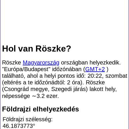
Hol van Röszke?
Röszke
Magyarország
országban helyezkedik.
"Európa/Budapest" időzónában (
GMT+2
)
található, ahol a helyi pontos idő: 20:22, szombat
(eltérés a te időzónádtól:
2 óra). Röszke
(Csongrád megye, Szegedi járás) lakott hely,
népessége
∼3.2
ezer.
Földrajzi elhelyezkedés
Földrajzi szélesség:
46.1873773°