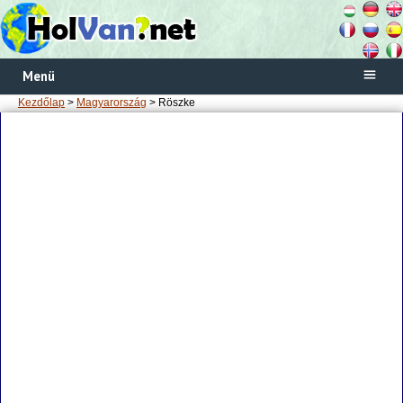
Menü
Kezdőlap
>
Magyarország
> Röszke