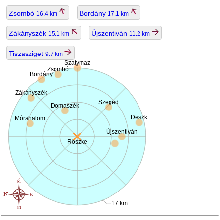
Zsombó
Bordány
16.4 km
17.1 km
Zákányszék
Újszentiván
15.1 km
11.2 km
Tiszasziget
9.7 km
Szatymaz
Zsombó
Bordány
Zákányszék
Szeged
Domaszék
Deszk
Mórahalom
Újszentiván
Röszke
17 km