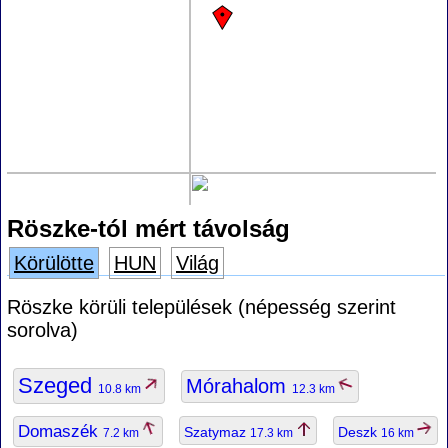
Röszke-tól mért távolság
Körülötte
HUN
Világ
Röszke körüli települések (népesség szerint
sorolva)
Szeged
Mórahalom
10.8 km
12.3 km
Domaszék
Szatymaz
Deszk
7.2 km
17.3 km
16 km