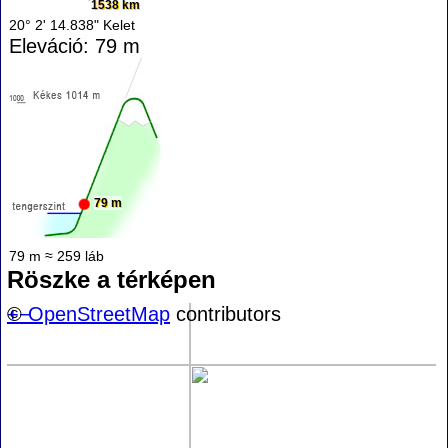
1538 km
20° 2' 14.838" Kelet
Eleváció: 79 m
79 m
79 m ≈ 259 láb
Röszke a térképen
+
©
−
OpenStreetMap
contributors