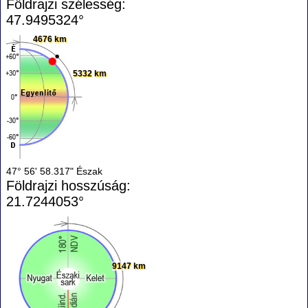
Földrajzi szélesség:
47.9495324°
4676 km
5332 km
47° 56' 58.317" Észak
Földrajzi hosszúság:
21.7244053°
9147 km