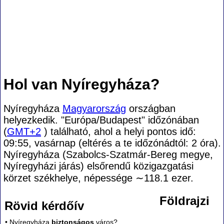
Hol van Nyíregyháza?
Nyíregyháza
Magyarország
országban
helyezkedik. "Európa/Budapest" időzónában
(
GMT+2
) található, ahol a helyi pontos idő:
09:55, vasárnap (eltérés a te időzónádtól:
2 óra).
Nyíregyháza (Szabolcs-Szatmár-Bereg megye,
Nyíregyházi járás) elsőrendű közigazgatási
körzet székhelye, népessége
∼118.1
ezer.
Földrajzi
Rövid kérdőív
• Nyíregyháza
biztonságos
város?