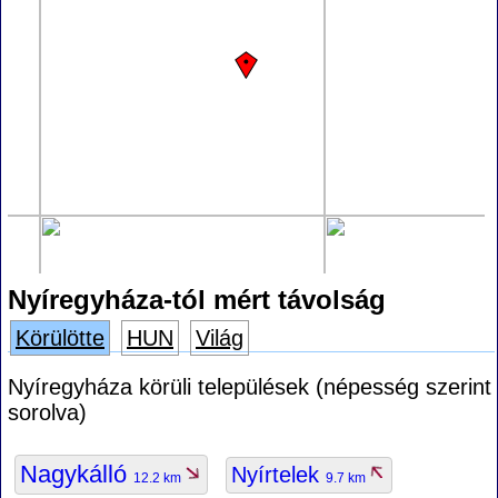
Nyíregyháza-tól mért távolság
Körülötte
HUN
Világ
Nyíregyháza körüli települések (népesség szerint
sorolva)
Nagykálló
Nyírtelek
12.2 km
9.7 km