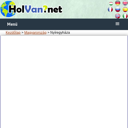
Menü
Kezdőlap
>
Magyarország
> Nyíregyháza