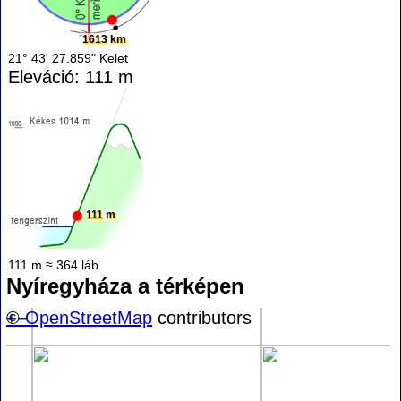
1613 km
21° 43' 27.859" Kelet
Eleváció: 111 m
111 m
111 m ≈ 364 láb
Nyíregyháza a térképen
+
©
−
OpenStreetMap
contributors