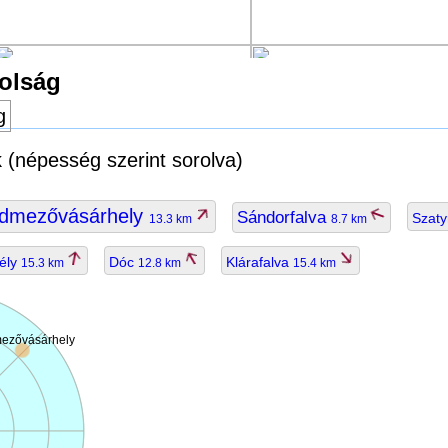
volság
g
k (népesség szerint sorolva)
dmezővásárhely
Sándorfalva
Szat
13.3 km
8.7 km
ély
Dóc
Klárafalva
15.3 km
12.8 km
15.4 km
ezővásárhely