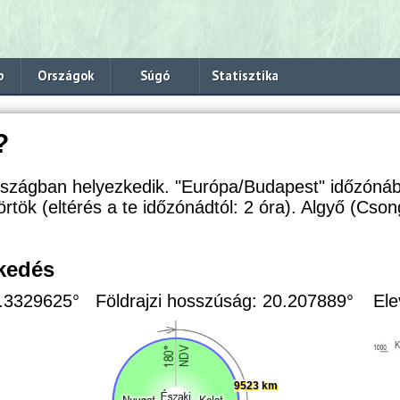
p
Országok
Súgó
Statisztika
?
szágban helyezkedik. "Európa/Budapest" időzónáb
örtök (eltérés a te időzónádtól:
2 óra). Algyő (Cson
zkedés
6.3329625°
Földrajzi hosszúság: 20.207889°
Ele
9523 km