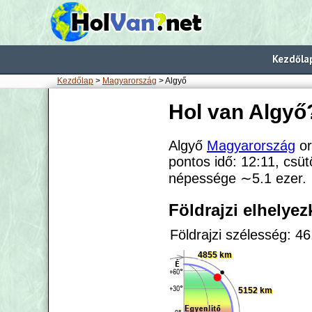
Kezdőla
Kezdőlap
>
Magyarország
> Algyő
Hol van Algyő
Algyő
Magyarország
or
pontos idő: 12:11, csüt
népessége
∼5.1
ezer.
Földrajzi elhelye
Földrajzi szélesség: 4
4855 km
5152 km