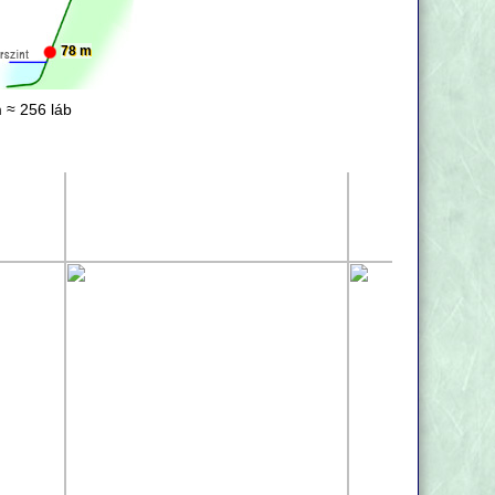
78 m
 ≈ 256 láb