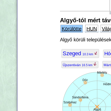
Algyő-tól mért tá
Körülötte
HUN
Vilá
Algyő körüli települése
Szeged
Hó
10.3 km
Újszentiván
Márt
16.5 km
Mártély
Dóc
Hódm
Sándorfalva
Szatymaz
Algyő