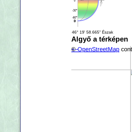
46° 19' 58.665" Észak
Algyő a térképen
+
©
−
OpenStreetMap
cont