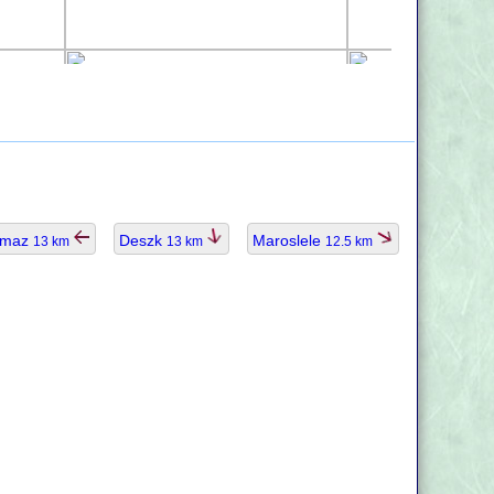
ymaz
Deszk
Maroslele
13 km
13 km
12.5 km