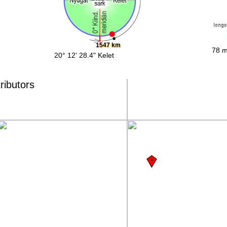
1547 km
78 m
20° 12' 28.4" Kelet
ributors