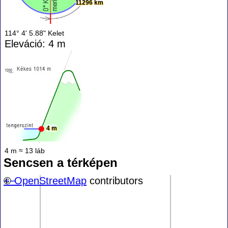
11296 km
114° 4' 5.88" Kelet
Eleváció: 4 m
4 m
4 m ≈ 13 láb
Sencsen a térképen
+
©
−
OpenStreetMap
contributors