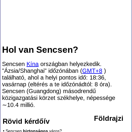
Hol van Sencsen?
Sencsen
Kína
országban helyezkedik.
"Ázsia/Shanghai" időzónában (
GMT+8
)
található, ahol a helyi pontos idő: 18:36,
vasárnap (eltérés a te időzónádtól:
8 óra).
Sencsen (Guangdong) másodrendű
közigazgatási körzet székhelye, népessége
∼10.4
millió.
Földrajzi
Rövid kérdőív
• Sencsen
biztonságos
város?