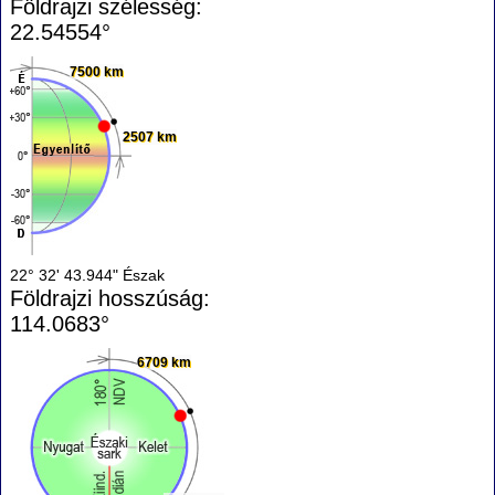
Földrajzi szélesség:
22.54554°
7500 km
2507 km
22° 32' 43.944" Észak
Földrajzi hosszúság:
114.0683°
6709 km