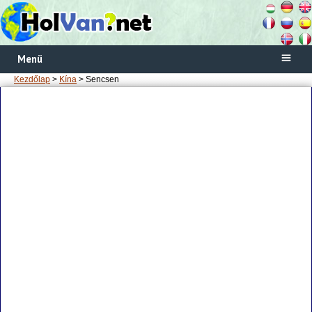
Menü
Kezdőlap
>
Kína
> Sencsen