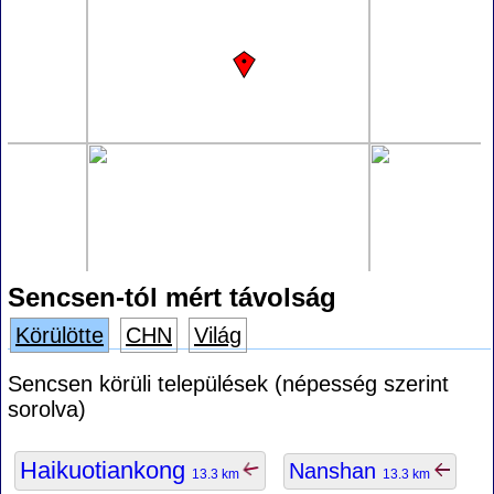
Sencsen-tól mért távolság
Körülötte
CHN
Világ
Sencsen körüli települések (népesség szerint
sorolva)
Haikuotiankong
Nanshan
13.3 km
13.3 km