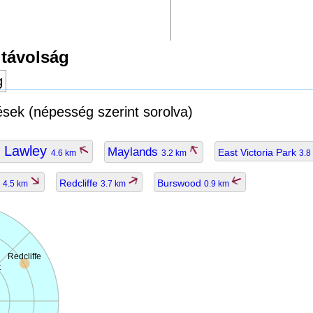
 távolság
g
lések (népesség szerint sorolva)
 Lawley
Maylands
East Victoria Park
4.6 km
3.2 km
3.8
e
Redcliffe
Burswood
4.5 km
3.7 km
0.9 km
Redcliffe
t