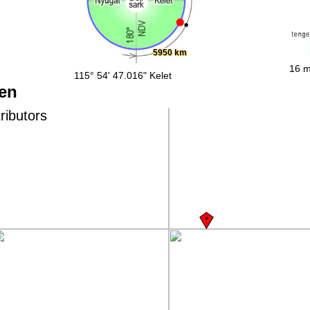
5950 km
16 m
115° 54' 47.016" Kelet
pen
ributors