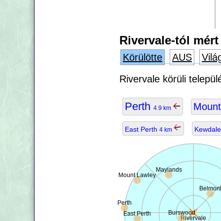
Rivervale-tól mért
Körülötte
AUS
Vilá
Rivervale körüli telepü
Perth
Mount
4.9 km
East Perth
Kewdal
4 km
Maylands
Mount Lawley
Belmon
Perth
Burswood
East Perth
Rivervale