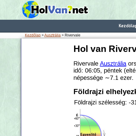
Kezdőla
Kezdőlap
>
Ausztrália
> Rivervale
Hol van River
Rivervale
Ausztrália
ors
idő: 06:05, péntek (elt
népessége
∼7.1
ezer.
Földrajzi elhelye
Földrajzi szélesség: -