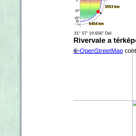
3553 km
6454 km
31° 57' 19.656" Dél
Rivervale a térké
+
©
−
OpenStreetMap
cont