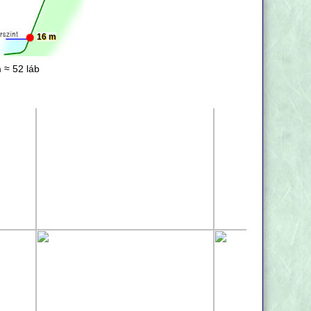
16 m
 ≈ 52 láb