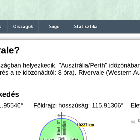
p
Országok
Súgó
Statisztika
vale?
zágban helyezkedik. "Ausztrália/Perth" időzónában
érés a te időzónádtól:
8 óra). Rivervale (Western Au
zkedés
31.95546°
Földrajzi hosszúság: 115.91306°
Ele
10227 km