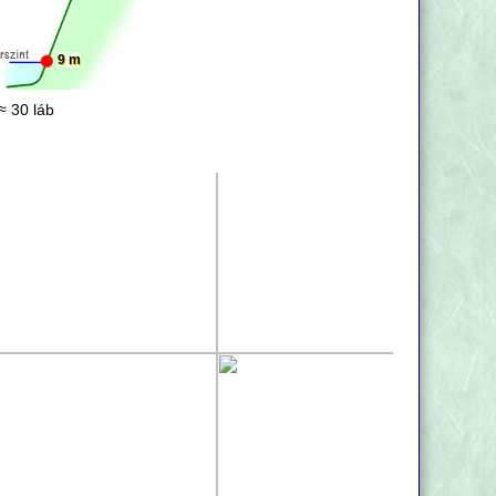
9 m
≈ 30 láb