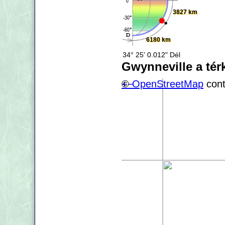
3827 km
6180 km
34° 25' 0.012" Dél
Gwynneville a té
+
©
−
OpenStreetMap
cont