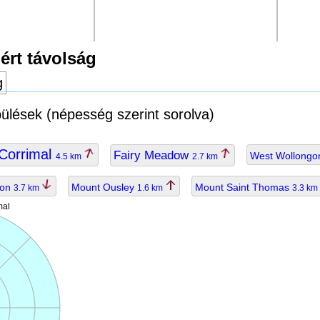
ért távolság
g
pülések (népesség szerint sorolva)
Corrimal
Fairy Meadow
West Wollong
4.5 km
2.7 km
ton
Mount Ousley
Mount Saint Thomas
3.7 km
1.6 km
3.3 km
mal