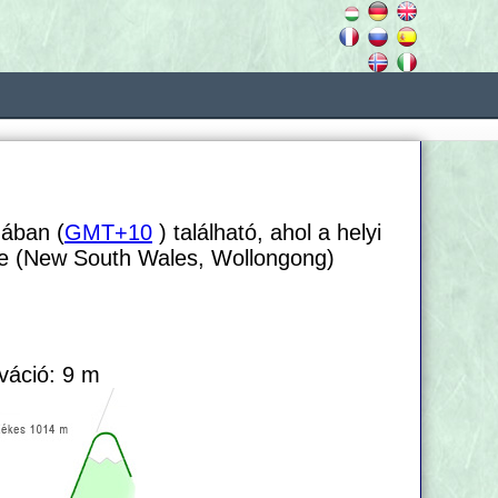
nában (
GMT+10
) található, ahol a helyi
le (New South Wales, Wollongong)
váció: 9 m