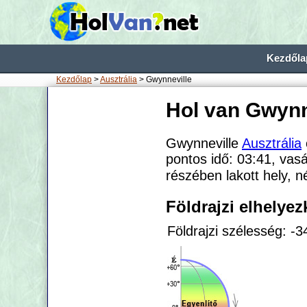
Kezdőla
Kezdőlap
>
Ausztrália
> Gwynneville
Hol van Gwynn
Gwynneville
Ausztrália
pontos idő: 03:41, vasá
részében lakott hely,
Földrajzi elhelye
Földrajzi szélesség: -