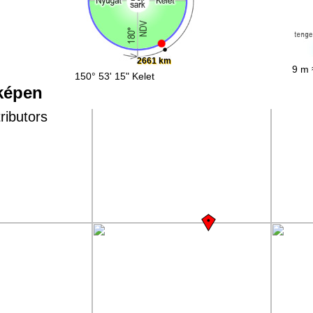
2661 km
9 m 
150° 53' 15" Kelet
rképen
ributors