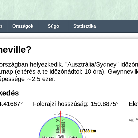
p
Országok
Súgó
Statisztika
eville?
országban helyezkedik. "Ausztrália/Sydney" időzó
rnap (eltérés a te időzónádtól:
10 óra). Gwynnevil
 népessége
∼2.5
ezer.
zkedés
34.41667°
Földrajzi hosszúság: 150.8875°
Ele
11783 km