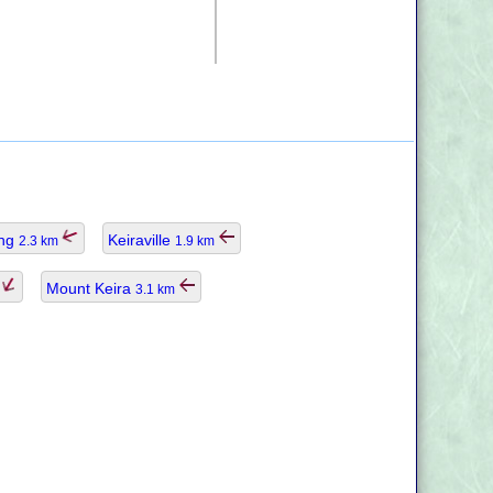
ong
Keiraville
2.3 km
1.9 km
Mount Keira
3.1 km