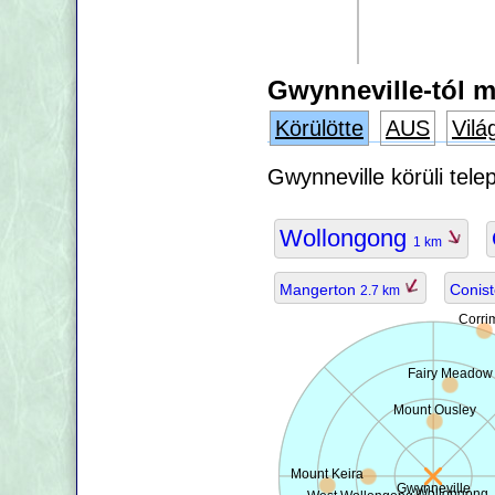
Gwynneville-tól m
Körülötte
AUS
Vilá
Gwynneville körüli tele
Wollongong
1 km
Mangerton
Conis
2.7 km
Corri
Fairy Meadow
Mount Ousley
Mount Keira
Gwynneville
Wollongong