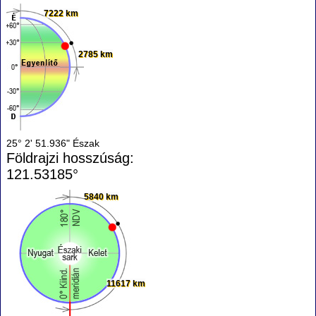
7222 km
2785 km
25° 2' 51.936" Észak
Földrajzi hosszúság:
121.53185°
5840 km
11617 km