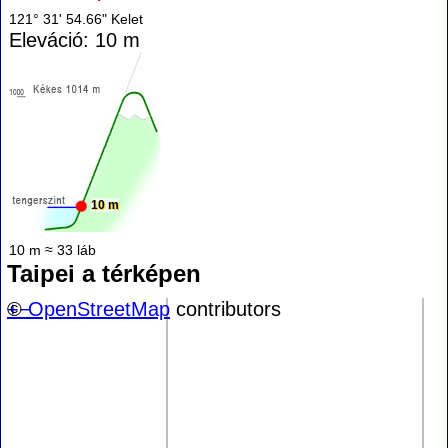
121° 31' 54.66" Kelet
Eleváció: 10 m
10 m
10 m ≈ 33 láb
Taipei a térképen
+
©
−
OpenStreetMap
contributors