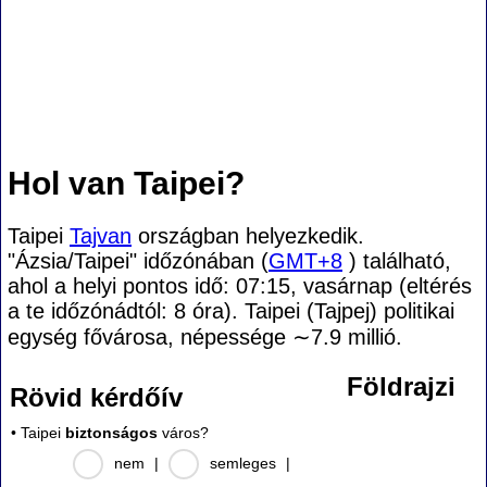
Hol van Taipei?
Taipei
Tajvan
országban helyezkedik.
"Ázsia/Taipei" időzónában (
GMT+8
) található,
ahol a helyi pontos idő: 07:15, vasárnap (eltérés
a te időzónádtól:
8 óra). Taipei (Tajpej) politikai
egység fővárosa, népessége
∼7.9
millió.
Földrajzi
Rövid kérdőív
• Taipei
biztonságos
város?
nem
|
semleges
|