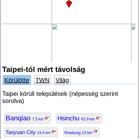
Taipei-tól mért távolság
Körülötte
TWN
Világ
Taipei körüli települések (népesség szerint
sorolva)
Banqiao
Hsinchu
7.5 km
62.9 km
Taoyuan City
Keelung
24.4 km
23 km