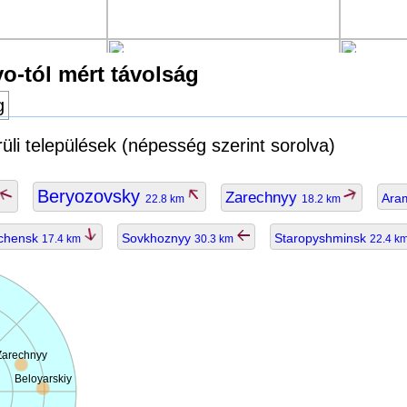
o-tól mért távolság
g
li települések (népesség szerint sorolva)
Beryozovsky
Zarechnyy
Ara
22.8 km
18.2 km
chensk
Sovkhoznyy
Staropyshminsk
17.4 km
30.3 km
22.4 k
Zarechnyy
Beloyarskiy