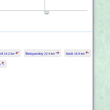
mil
Beloyarskiy
Istok
14.2 km
22.4 km
16.9 km
m