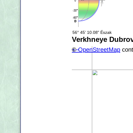
56° 45' 10.08" Észak
Verkhneye Dubrov
+
©
−
OpenStreetMap
cont