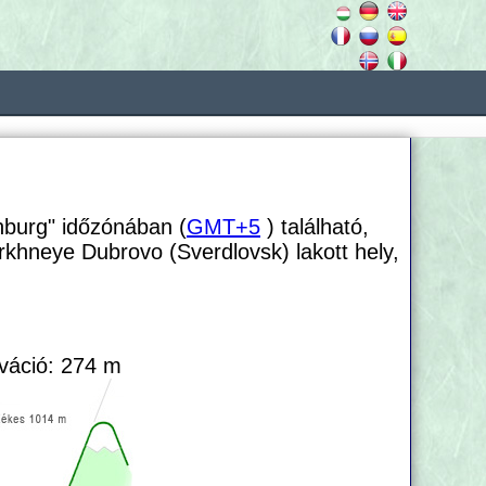
nburg" időzónában (
GMT+5
) található,
rkhneye Dubrovo (Sverdlovsk) lakott hely,
váció: 274 m