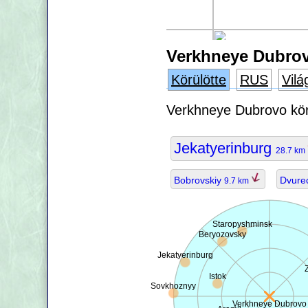
Verkhneye Dubrov
Körülötte
RUS
Vilá
Verkhneye Dubrovo körü
Jekatyerinburg
28.7 km
Bobrovskiy
Dvure
9.7 km
Staropyshminsk
Beryozovsky
Jekatyerinburg
Istok
Sovkhoznyy
Verkhneye Dubrovo