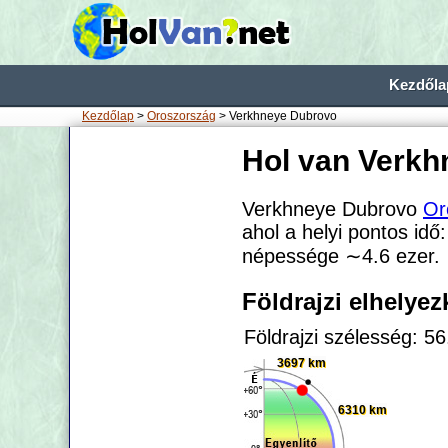
Kezdőla
Kezdőlap
>
Oroszország
> Verkhneye Dubrovo
Hol van Verk
Verkhneye Dubrovo
Or
ahol a helyi pontos idő
népessége
∼4.6
ezer.
Földrajzi elhelye
Földrajzi szélesség: 5
3697 km
6310 km