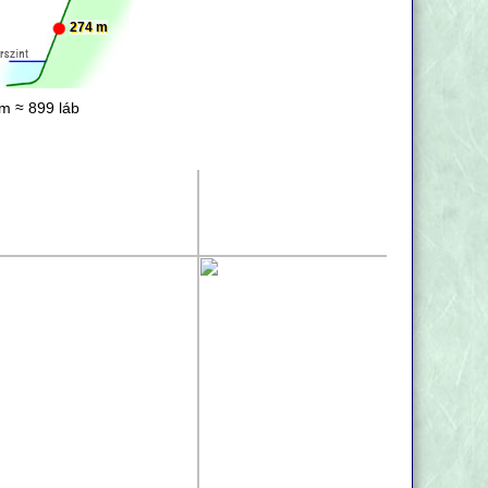
274 m
m ≈ 899 láb