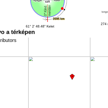
3595 km
274 
61° 2' 48.48" Kelet
o a térképen
ributors