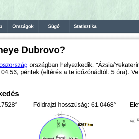
p
Országok
Súgó
Statisztika
hneye Dubrovo?
oszország
országban helyezkedik. "Ázsia/Yekateri
: 04:56, péntek (eltérés a te időzónádtól:
5 óra). Ve
zkedés
6.7528°
Földrajzi hosszúság: 61.0468°
Ele
6267 km