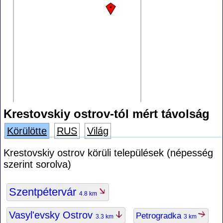
Krestovskiy ostrov-tól mért távolság
Körülötte
RUS
Világ
Krestovskiy ostrov körüli települések (népesség
szerint sorolva)
Szentpétervár
4.8 km
Vasyl'evsky Ostrov
Petrogradka
3.3 km
3 km