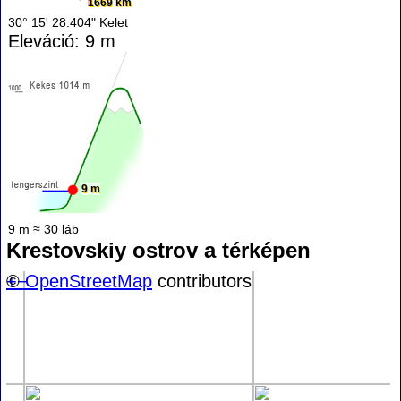
1669 km
30° 15' 28.404" Kelet
Eleváció: 9 m
9 m
9 m ≈ 30 láb
Krestovskiy ostrov a térképen
+
©
−
OpenStreetMap
contributors