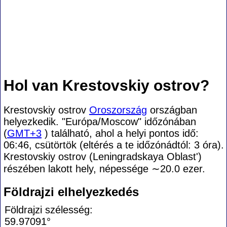
Hol van Krestovskiy ostrov?
Krestovskiy ostrov
Oroszország
országban
helyezkedik. "Európa/Moscow" időzónában
(
GMT+3
) található, ahol a helyi pontos idő:
06:46, csütörtök (eltérés a te időzónádtól:
3 óra).
Krestovskiy ostrov (Leningradskaya Oblast')
részében lakott hely, népessége
∼20.0
ezer.
Földrajzi elhelyezkedés
Földrajzi szélesség:
59.97091°