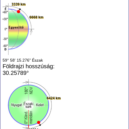
3339 km
6668 km
59° 58' 15.276" Észak
Földrajzi hosszúság:
30.25789°
6424 km