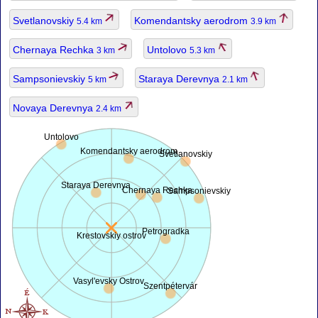
Svetlanovskiy
Komendantsky aerodrom
5.4 km
3.9 km
Chernaya Rechka
Untolovo
3 km
5.3 km
Sampsonievskiy
Staraya Derevnya
5 km
2.1 km
Novaya Derevnya
2.4 km
Untolovo
Komendantsky aerodrom
Svetlanovskiy
Staraya Derevnya
Chernaya Rechka
Sampsonievskiy
Petrogradka
Krestovskiy ostrov
Vasyl'evsky Ostrov
Szentpétervár