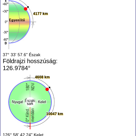
4177 km
37° 33' 57.6" Észak
Földrajzi hosszúság:
126.9784°
4608 km
10047 km
126° 58' 42.24" Kelet