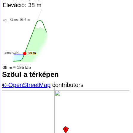
Eleváció: 38 m
38 m
38 m ≈ 125 láb
Szöul a térképen
+
©
−
OpenStreetMap
contributors