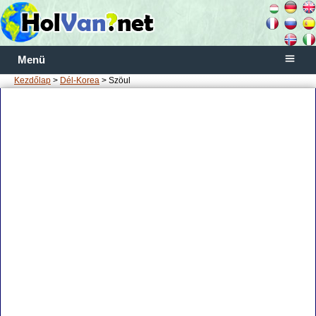
Menü
Kezdőlap
>
Dél-Korea
> Szöul