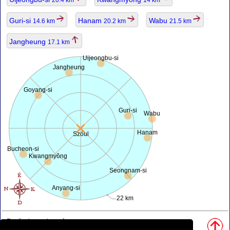
20.4 km
14 km
Guri-si
Hanam
Wabu
14.6 km
20.2 km
21.5 km
Jangheung
17.1 km
Uijeongbu-si
Jangheung
Goyang-si
Guri-si
Wabu
Hanam
Szöul
Bucheon-si
Kwangmyŏng
Seongnam-si
Anyang-si
22 km
Források, megjegyzés:
• Térkép motorja:
openstreetmap.org
.