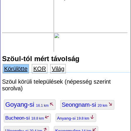
Szöul-tól mért távolság
Körülötte
KOR
Világ
Szöul körüli települések (népesség szerint
sorolva)
Goyang-si
Seongnam-si
16.1 km
20 km
Bucheon-si
Anyang-si
18.8 km
19.8 km
Uijeongbu-si
Kwangmyŏng