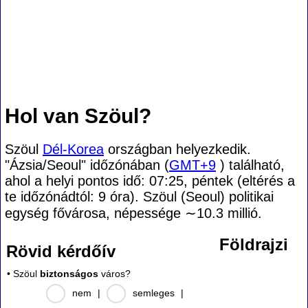
Hol van Szöul?
Szöul
Dél-Korea
országban helyezkedik.
"Ázsia/Seoul" időzónában (
GMT+9
) található,
ahol a helyi pontos idő: 07:25, péntek (eltérés a
te időzónádtól:
9 óra). Szöul (Seoul) politikai
egység fővárosa, népessége
∼10.3
millió.
Földrajzi
Rövid kérdőív
• Szöul
biztonságos
város?
nem
|
semleges
|