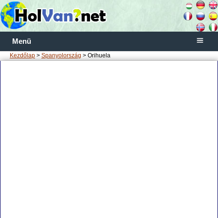
Menü
Kezdőlap
>
Spanyolország
> Orihuela