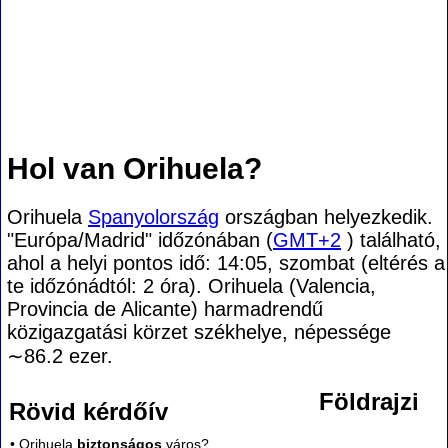
Hol van Orihuela?
Orihuela
Spanyolország
országban helyezkedik.
"Európa/Madrid" időzónában (
GMT+2
) található,
ahol a helyi pontos idő: 14:05, szombat (eltérés a
te időzónádtól:
2 óra). Orihuela (Valencia,
Provincia de Alicante) harmadrendű
közigazgatási körzet székhelye, népessége
∼86.2
ezer.
Földrajzi
Rövid kérdőív
• Orihuela
biztonságos
város?