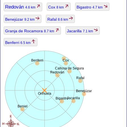
Redován
Cox
Bigastro
4.6 km
8 km
4.7 km
Benejúzar
Rafal
9.2 km
8.6 km
Granja de Rocamora
Jacarilla
8.7 km
7.1 km
Benferri
6.5 km
Benferri
Cox
Callosa de Segura
Redován
Rafal
Benejúzar
Orihuela
Jacarilla
Bigastro
Beniel