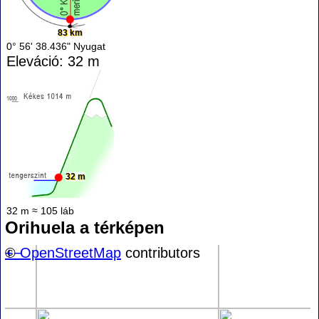
83 km
0° 56' 38.436" Nyugat
Eleváció: 32 m
32 m
32 m ≈ 105 láb
Orihuela a térképen
+
©
−
OpenStreetMap
contributors