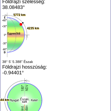
Földrajzi szélesség:
38.08483°
5772 km
4235 km
38° 5' 5.388" Észak
Földrajzi hosszúság:
-0.94401°
544 km