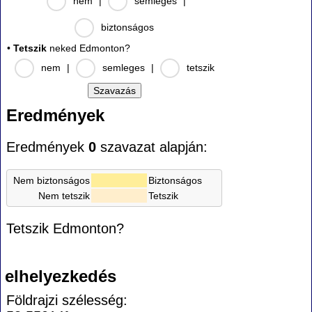
nem
|
semleges
|
biztonságos
•
Tetszik
neked Edmonton?
nem
|
semleges
|
tetszik
Eredmények
Eredmények
0
szavazat alapján:
Nem biztonságos
Biztonságos
Nem tetszik
Tetszik
Tetszik Edmonton?
elhelyezkedés
Földrajzi szélesség: