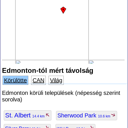
Edmonton-tól mért távolság
Körülötte
CAN
Világ
Edmonton körüli települések (népesség szerint
sorolva)
St. Albert
Sherwood Park
14.4 km
10.6 km