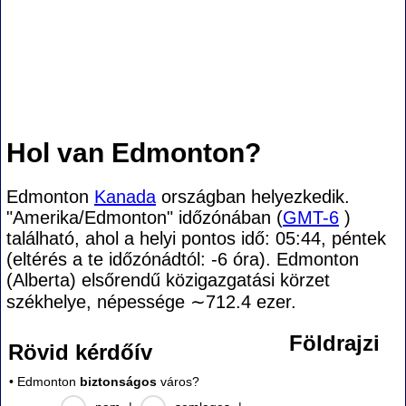
Hol van Edmonton?
Edmonton
Kanada
országban helyezkedik.
"Amerika/Edmonton" időzónában (
GMT-6
)
található, ahol a helyi pontos idő: 05:44, péntek
(eltérés a te időzónádtól:
-6 óra). Edmonton
(Alberta) elsőrendű közigazgatási körzet
székhelye, népessége
∼712.4
ezer.
Földrajzi
Rövid kérdőív
• Edmonton
biztonságos
város?