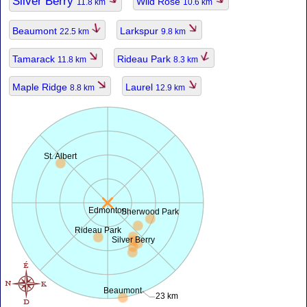
Silver Berry
Wild Rose
11.8 km
10.6 km
Beaumont
Larkspur
22.5 km
9.8 km
Tamarack
Rideau Park
11.8 km
8.3 km
Maple Ridge
Laurel
8.8 km
12.9 km
St. Albert
Edmonton
Sherwood Park
Rideau Park
Silver Berry
Beaumont
23 km