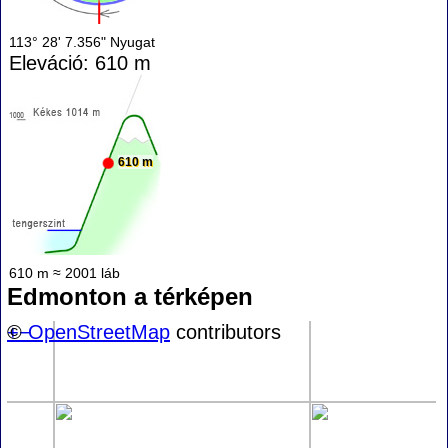
113° 28' 7.356" Nyugat
Eleváció: 610 m
610 m
610 m ≈ 2001 láb
Edmonton a térképen
+
©
−
OpenStreetMap
contributors