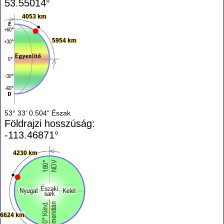
53.55014°
4053 km
5954 km
53° 33' 0.504" Észak
Földrajzi hosszúság:
-113.46871°
4230 km
6624 km